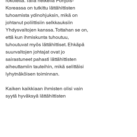
rokotetta. Tällä hetkellä Pohjois-
Koreassa on tutkittu lättähittisten 
tuhoamista ydinohjuksin, mikä on 
johtanut poliittisiin selkkauksiin 
Yhdysvaltojen kanssa. Tottahan se on, 
että kun ihmiskunta tuhoutuu, 
tuhoutuvat myös lättähittiset. Ehkäpä 
suurvaltojen johtajat ovat jo 
sairastuneet pahasti lättähittisten 
aiheuttamiin tauteihin, mikä selittäisi 
lyhytnäköisen toiminnan.
Kaiken kaikkiaan ihmisten olisi vain 
syytä hyväksyä lättähittisten 
varjomaailma ja yrittää elää sovussa 
sen kanssa. On myös kirjallisuutta siitä, 
että lättähittisten aiheuttamat sairaudet 
olisivat niin hoidettavissa, etteivät ne 
tuhoaisi ihmisrotua kokonaan. Ehkäpä 