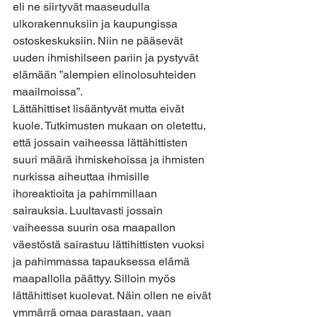
eli ne siirtyvät maaseudulla 
ulkorakennuksiin ja kaupungissa 
ostoskeskuksiin. Niin ne pääsevät 
uuden ihmishilseen pariin ja pystyvät 
elämään ”alempien elinolosuhteiden 
maailmoissa”.
Lättähittiset lisääntyvät mutta eivät 
kuole. Tutkimusten mukaan on oletettu, 
että jossain vaiheessa lättähittisten 
suuri määrä ihmiskehoissa ja ihmisten 
nurkissa aiheuttaa ihmisille 
ihoreaktioita ja pahimmillaan 
sairauksia. Luultavasti jossain 
vaiheessa suurin osa maapallon 
väestöstä sairastuu lättihittisten vuoksi 
ja pahimmassa tapauksessa elämä 
maapallolla päättyy. Silloin myös 
lättähittiset kuolevat. Näin ollen ne eivät 
ymmärrä omaa parastaan, vaan 