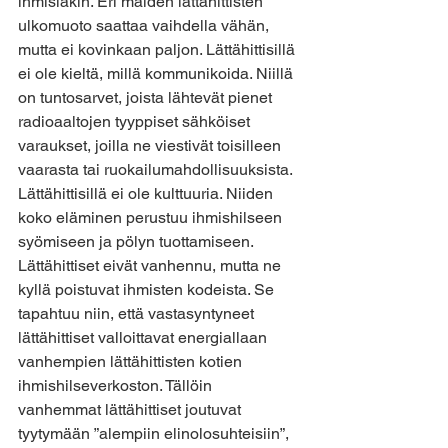
ihmisiäkin. Eri maiden lättähittisten 
ulkomuoto saattaa vaihdella vähän, 
mutta ei kovinkaan paljon. Lättähittisillä 
ei ole kieltä, millä kommunikoida. Niillä 
on tuntosarvet, joista lähtevät pienet 
radioaaltojen tyyppiset sähköiset 
varaukset, joilla ne viestivät toisilleen 
vaarasta tai ruokailumahdollisuuksista.
Lättähittisillä ei ole kulttuuria. Niiden 
koko eläminen perustuu ihmishilseen 
syömiseen ja pölyn tuottamiseen. 
Lättähittiset eivät vanhennu, mutta ne 
kyllä poistuvat ihmisten kodeista. Se 
tapahtuu niin, että vastasyntyneet 
lättähittiset valloittavat energiallaan 
vanhempien lättähittisten kotien 
ihmishilseverkoston. Tällöin 
vanhemmat lättähittiset joutuvat 
tyytymään ”alempiin elinolosuhteisiin”, 