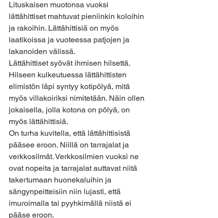
Lituskaisen muotonsa vuoksi 
lättähittiset mahtuvat pieniinkin koloihin 
ja rakoihin. Lättähittisiä on myös 
laatikoissa ja vuoteessa patjojen ja 
lakanoiden välissä.
Lättähittiset syövät ihmisen hilsettä. 
Hilseen kulkeutuessa lättähittisten 
elimistön läpi syntyy kotipölyä, mitä 
myös villakoiriksi nimitetään. Näin ollen 
jokaisella, jolla kotona on pölyä, on 
myös lättähittisiä.
On turha kuvitella, että lättähittisistä 
pääsee eroon. Niillä on tarrajalat ja 
verkkosilmät. Verkkosilmien vuoksi ne 
ovat nopeita ja tarrajalat auttavat niitä 
takertumaan huonekaluihin ja 
sängynpeitteisiin niin lujasti, että 
imuroimalla tai pyyhkimällä niistä ei 
pääse eroon.