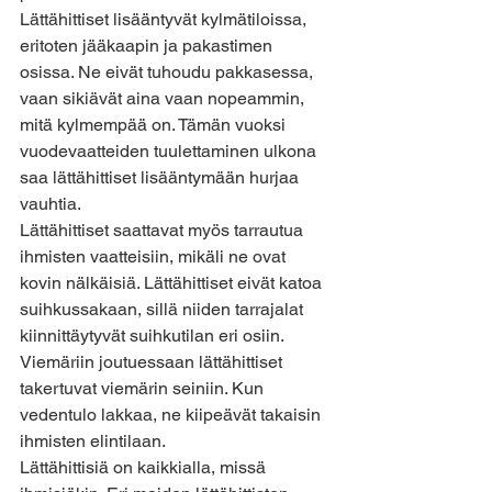
Lättähittiset lisääntyvät kylmätiloissa, 
eritoten jääkaapin ja pakastimen 
osissa. Ne eivät tuhoudu pakkasessa, 
vaan sikiävät aina vaan nopeammin, 
mitä kylmempää on. Tämän vuoksi 
vuodevaatteiden tuulettaminen ulkona 
saa lättähittiset lisääntymään hurjaa 
vauhtia.
Lättähittiset saattavat myös tarrautua 
ihmisten vaatteisiin, mikäli ne ovat 
kovin nälkäisiä. Lättähittiset eivät katoa 
suihkussakaan, sillä niiden tarrajalat 
kiinnittäytyvät suihkutilan eri osiin. 
Viemäriin joutuessaan lättähittiset 
takertuvat viemärin seiniin. Kun 
vedentulo lakkaa, ne kiipeävät takaisin 
ihmisten elintilaan.
Lättähittisiä on kaikkialla, missä 