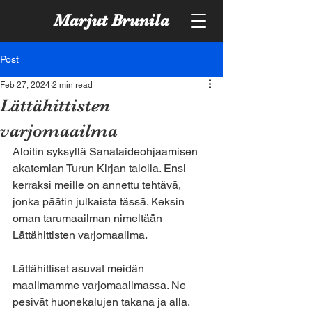
Marjut Brunila
Post
Feb 27, 2024
2 min read
Lättähittisten
varjomaailma
Aloitin syksyllä Sanataideohjaamisen 
akatemian Turun Kirjan talolla. Ensi 
kerraksi meille on annettu tehtävä, 
jonka päätin julkaista tässä. Keksin 
oman tarumaailman nimeltään 
Lättähittisten varjomaailma. 
Lättähittiset asuvat meidän 
maailmamme varjomaailmassa. Ne 
pesivät huonekalujen takana ja alla. 