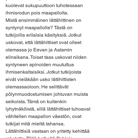
kuolevat sukupuuttoon tuhotessaan 
ihmisrodun pois maapallolta.
Mistä ensimmäinen lättähittinen on 
syntynyt maapallolle? Tästä on 
tutkijoilla erilaisia käsityksiä. Jotkut 
uskovat, että lättähittiset ovat olleet 
olemassa jo Eevan ja Aatamin 
elinaikana. Toiset taas uskovat niiden 
syntyneen apinoiden muututtua 
ihmisenkaltaisiksi. Jotkut tutkijoista 
eivät vieläkään usko lättihittisten 
olemassaoloon. He selittävät 
pölynmuodostumisen johtuvan muista 
seikoista. Tämä on kuitenkin 
lyhytnäköistä, sillä lättähittiset tuhoavat 
vähitellen maapallon väestön, ovat 
tutkijat mitä mieltä tahansa.
Lättähittisiä vastaan on yritetty kehittää 